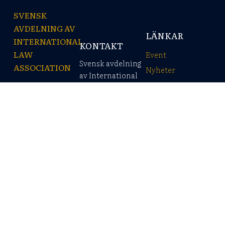
SVENSK
AVDELNING AV
LÄNKAR
INTERNATIONAL
KONTAKT
LAW
Event
Svensk avdelning
ASSOCIATION
Nyheter
av International
Om ILA
Law Association
Svenska ILA är
C/o Advokat John
Medlemskap
föreningen för dig
Kadelburger AB
som är intresserad
Kontakt
av internationell
ILA HQ
P.O. Box 3104
rätt. Vi samlar
SE – 103 62
advokater och
Stockholm
jurister,
Besöksadress
akademiker,
Engelbrektsplan 2
diplomater och
SE – 114 32
experter från såväl
Stockholm
offentlig som privat