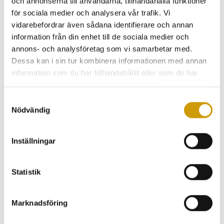
och annonserna till användarna, tillhandahålla funktioner
för sociala medier och analysera vår trafik. Vi
vidarebefordrar även sådana identifierare och annan
information från din enhet till de sociala medier och
annons- och analysföretag som vi samarbetar med.
Dessa kan i sin tur kombinera informationen med annan
information som du har tillhandahållit eller som de har
samlat in när du har använt deras tjänster.
Samtyckesval
Nödvändig
Inställningar
David Silverlid
Medlem i ILA Committee on Artificial
Statistik
Intelligence & Technology Law
Kommittén strävar efter att gå bortom den
Marknadsföring
traditionella responsiva metoden att behandla