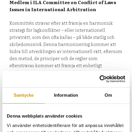
Medlem i ILA Committee on Conflict of Laws
Issues in International Arbitration
Kommittén strävar efter att främja en harmonisk
strategi för lagkonflikter – eller internationell
privaträtt, som den ofta kallas – på både statlig och
skiljedomsnivå. Denna harmonisering kommer att
bidra till utvecklingen av internationell rätt, eftersom
den metod, de principer och de regler som
eftersträvas kommer att främja ett enhetligt
beslutsfattande i internationellt skiljeförfarande,
undvika konflikter mellan skiljedomstolar och
statliga domstolar och öka parternas rättssäkerhet.
Det kommer också att underlätta skiljemännens och
Samtycke
Information
Om
domarnas arbete och öka effektiviteten i
skiljeförfarandet.
Denna webbplats använder cookies
Vi använder enhetsidentifierare för att anpassa innehållet