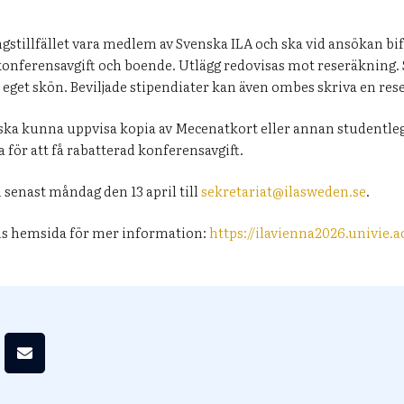
gstillfället vara medlem av Svenska ILA och ska vid ansökan b
konferensavgift och boende. Utlägg redovisas mot reseräkning. 
 eget skön. Beviljade stipendiater kan även ombes skriva en re
ka kunna uppvisa kopia av Mecenatkort eller annan studentleg
för att få rabatterad konferensavgift.
 senast måndag den 13 april till
sekretariat@ilasweden.se
.
ns hemsida för mer information:
https://ilavienna2026.univie.