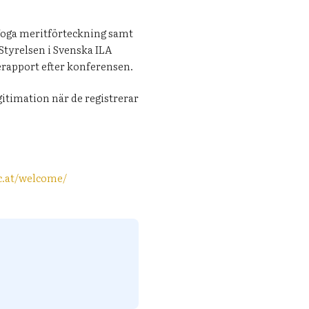
ifoga meritförteckning samt
Styrelsen i Svenska ILA
serapport efter konferensen.
itimation när de registrerar
ac.at/welcome/