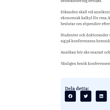
delfinansiering beviljas.
Sökanden skall vid ansöknin
ekonomisk kalkyl för resa, 
beslutar om stipendier efter
Studenter och doktorander s
sig på konferensens hemsida 
Ansökan bör ske snarast och
Vänligen besök konferense
Dela detta: